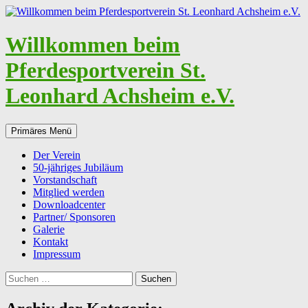
Zum
Inhalt
springen
Willkommen beim
Pferdesportverein St.
Leonhard Achsheim e.V.
Suchen
Primäres Menü
Der Verein
50-jähriges Jubiläum
Vorstandschaft
Mitglied werden
Downloadcenter
Partner/ Sponsoren
Galerie
Kontakt
Impressum
Suchen
nach: